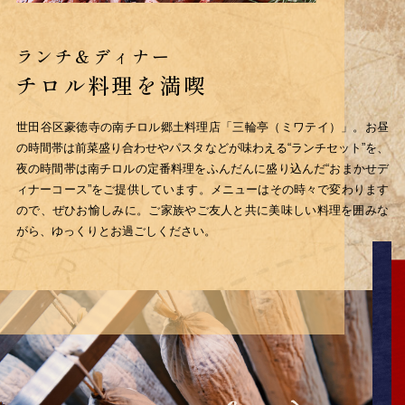
ランチ＆ディナー
チロル料理を満喫
世田谷区豪徳寺の南チロル郷土料理店「三輪亭（ミワテイ）」。
お昼
の時間帯は前菜盛り合わせやパスタなどが味わえる
“ランチセット”を、
夜の時間帯は南チロルの定番料理を
ふんだんに盛り込んだ“おまかせデ
ィナーコース”を
ご提供しています。
メニューはその時々で変わります
ので、ぜひお愉しみに。
ご家族やご友人と共に美味しい料理を囲みな
がら、
ゆっくりとお過ごしください。