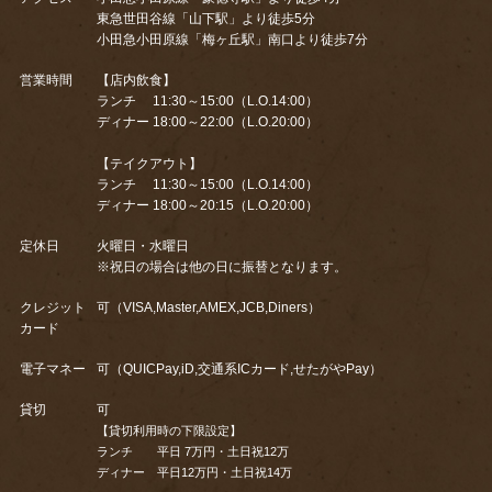
東急世田谷線「山下駅」より徒歩5分
小田急小田原線「梅ヶ丘駅」南口より徒歩7分
営業時間
【店内飲食】
ランチ 11:30～15:00（L.O.14:00）
ディナー 18:00～22:00（L.O.20:00）
【テイクアウト】
ランチ 11:30～15:00（L.O.14:00）
ディナー 18:00～20:15（L.O.20:00）
定休日
火曜日・水曜日
※祝日の場合は他の日に振替となります。
クレジット
可（VISA,Master,AMEX,JCB,Diners）
カード
電子マネー
可（QUICPay,iD,交通系ICカード,せたがやPay）
貸切
可
【貸切利用時の下限設定】
ランチ 平日 7万円・土日祝12万
ディナー 平日12万円・土日祝14万