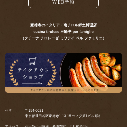
WEB予約
豪徳寺のイタリア・南チロル郷土料理店
cucina tirolese 三輪亭 per famiglie
（クチーナ チロレーゼ ミワテイ ペル ファミリエ）
住所
〒154-0021
東京都世田谷区豪徳寺1-13-15 ツノダ第1ビル1階
アクセス
小田急小田原線「豪徳寺駅」より徒歩4分