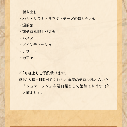
付き出し
ハム・サラミ・サラダ・チーズの盛り合わせ
温前菜
南チロル郷土パスタ
パスタ
メインディッシュ
デザート
カフェ
2名様よりご予約承ります。
お1人様＋880円でふわふわ食感のチロル風
オムレツ
「シュマーレン」を温前菜として
追加できます（2
人前より）。