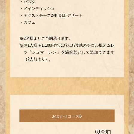
パスタ
メインディッシュ
デグストチーズ2種 又は デザート
カフェ
2名様よりご予約承ります。
お1人様＋1,100円でふわふわ食感の
チロル風オムレ
ツ「シュマーレン」を
温前菜として追加できます
（2人前より）。
おまかせコースB
6,000
円